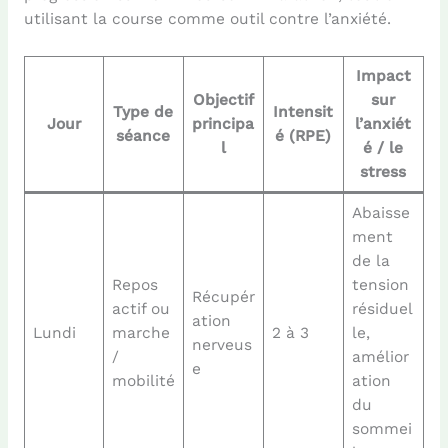
utilisant la course comme outil contre l’anxiété.
Impact
Objectif
sur
Type de
Intensit
Jour
principa
l’anxiét
séance
é (RPE)
l
é / le
stress
Abaisse
ment
de la
Repos
tension
Récupér
actif ou
résiduel
ation
Lundi
marche
2 à 3
le,
nerveus
/
amélior
e
mobilité
ation
du
sommei