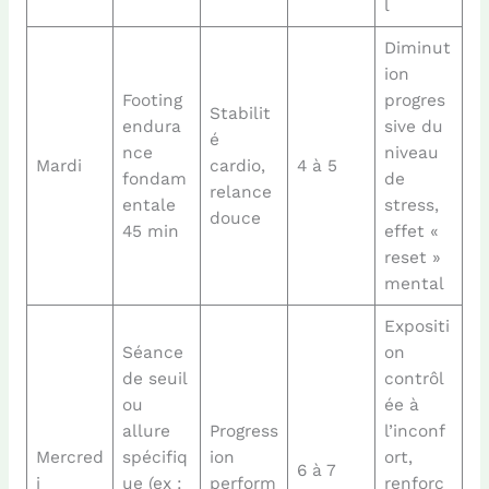
l
Diminut
ion
Footing
progres
Stabilit
endura
sive du
é
nce
niveau
Mardi
cardio,
4 à 5
fondam
de
relance
entale
stress,
douce
45 min
effet «
reset »
mental
Expositi
Séance
on
de seuil
contrôl
ou
ée à
allure
Progress
l’inconf
Mercred
spécifiq
ion
ort,
6 à 7
i
ue (ex :
perform
renforc