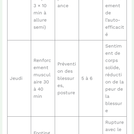
3 × 10
ance
ement
min à
de
allure
l’auto-
semi)
efficacit
é
Sentim
ent de
Renforc
corps
Préventi
ement
solide,
on des
muscul
réducti
Jeudi
blessur
5 à 6
aire 30
on de la
es,
à 40
peur de
posture
min
la
blessur
e
Rupture
avec le
Footing