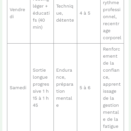
rythme
léger +
Techniq
Vendre
professi
éducati
ue,
4 à 5
di
onnel,
fs (40
détente
recentr
min)
age
corporel
Renforc
ement
de la
Sortie
Endura
confian
longue
nce,
ce,
progres
prépara
apprent
Samedi
5 à 6
sive 1 h
tion
issage
15 à 1 h
mental
de la
45
e
gestion
mental
e de la
fatigue